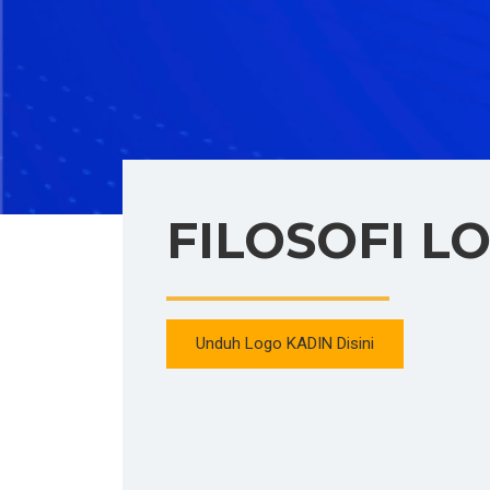
FILOSOFI L
Unduh Logo KADIN Disini